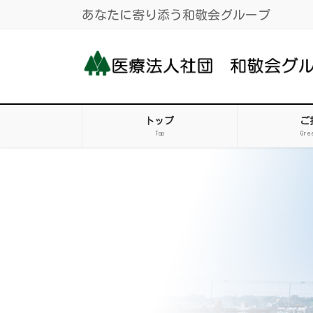
コ
ナ
あなたに寄り添う和敬会グループ
ン
ビ
テ
ゲ
ン
ー
ツ
シ
に
ョ
移
ン
トップ
ご
動
に
Top
Gre
移
動