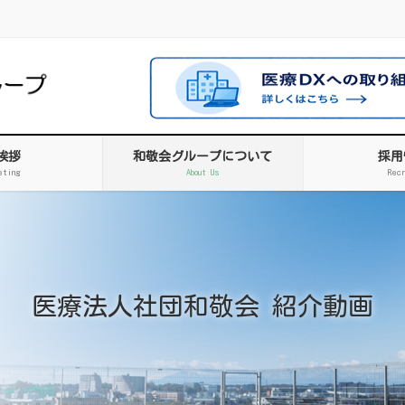
挨拶
和敬会グループについて
採用
eting
About Us
Rec
医療法人社団和敬会 紹介動画