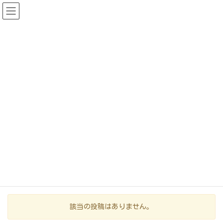
コ
ナ
ン
ビ
テ
ゲ
ン
ー
医師求人一覧
ツ
シ
に
ョ
移
ン
動
に
移
みきやまリハビリテーション病院
動
医師
医師募集要項【常勤】
さんだリハビリテーション病院
該当の投稿はありません。