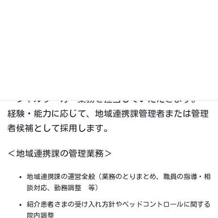
LINE：
https://lin.ee/DsM4VuG
（
QRコードは
こちら
）
業務内容
地域連携課において、部署の管理業務および医療ソ
ーシャルワーカー業務を担当していただきます。
経験・能力に応じて、地域連携課管理者または管理
者候補として採用します。
＜地域連携課の管理業務＞
地域連携課の運営全般（業務のとりまとめ、職員の指導・相
談対応、勤務調整 等）
紹介患者さまの受け入れ方針やベッドコントロールに関する
院内調整